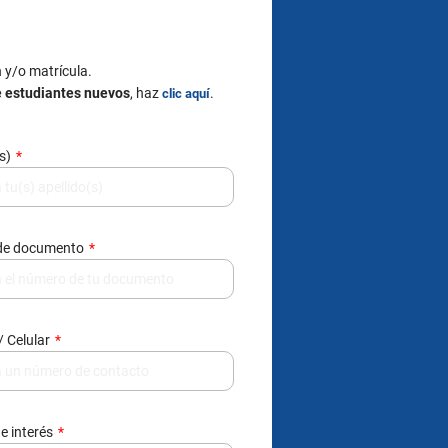
n y/o matrícula.
e estudiantes nuevos
, haz
.
clic aquí
(s)
de documento
/ Celular
e interés