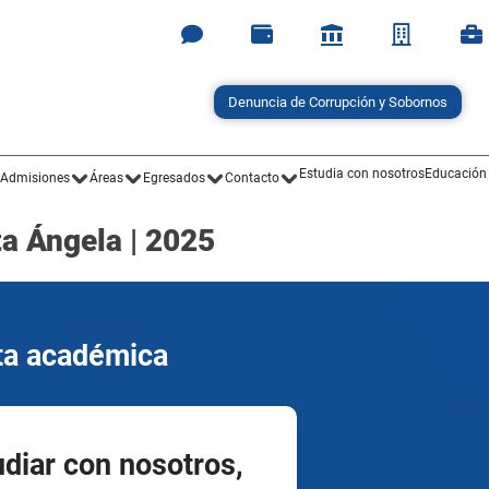
Denuncia de Corrupción y Sobornos
Estudia con nosotros
Educación
Admisiones
Áreas
Egresados
Contacto
ta Ángela | 2025
rta académica
udiar con nosotros,