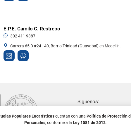
E.P.E. Camilo C. Restrepo
302 411 9387
Carrera 65 D #24 - 40, Barrio Trinidad (Guayabal) en Medellín.
Síguenos:
uelas Populares Eucarísticas
cuentan con una
Política de Protección 
Política de Tratamiento de Datos Personales
Personales
, conforme a la
Ley 1581 de 2012
.