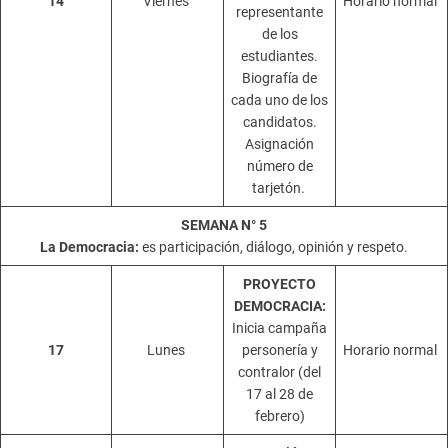
14
Viernes
Horario normal
representante
de los
estudiantes.
Biografía de
cada uno de los
candidatos.
Asignación
número de
tarjetón.
SEMANA N° 5
La Democracia:
es participación, diálogo, opinión y respeto.
PROYECTO
DEMOCRACIA:
Inicia campaña
17
Lunes
personería y
Horario normal
contralor (del
17 al 28 de
febrero)