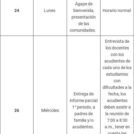
Ágape de
24
Lunes
bienvenida,
Horario normal
presentación
de las
comunidades.
Entrevista de
los docentes
con los
acudientes de
cada uno de los
estudiantes
con
dificultades a la
Entrega de
fecha, los
informe parcial
acudientes
1° periodo, a
deben asistir a
26
Miércoles
padres de
la reunión de
familia y/o
7:00 a 8:30
acudientes.
a.m., tener en
cuenta las