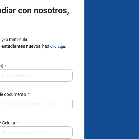
udiar con nosotros,
n y/o matrícula.
e estudiantes nuevos
, haz
.
clic aquí
(s)
de documento
/ Celular